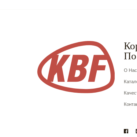
Ко
По
О На
Катал
Качес
Конта