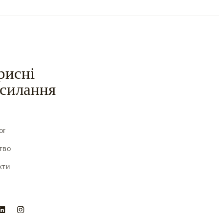
рисні
силання
с
ог
тво
кти