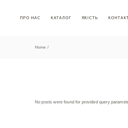
Skip
to
the
content
ПРО НАС
КАТАЛОГ
ЯКІСТЬ
КОНТАК
Home
No posts were found for provided query paramet