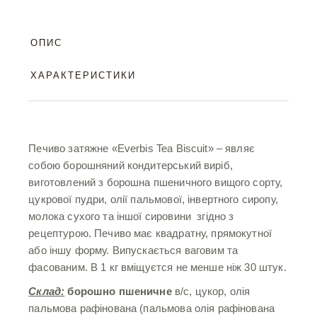
ОПИС
ХАРАКТЕРИСТИКИ
Печиво затяжне «Everbis Tea Biscuit» – являє
собою борошняний кондитерський виріб,
виготовлений з борошна пшеничного вищого сорту,
цукрової пудри, олії пальмової, інвертного сиропу,
молока сухого та іншої сировини згідно з
рецептурою. Печиво має квадратну, прямокутної
або іншу форму. Випускається ваговим та
фасованим. В 1 кг вміщуєтся не менше ніж 30 штук.
Склад:
борошно пшеничне
в/с, цукор, олія
пальмова рафінована (пальмова олія рафінована