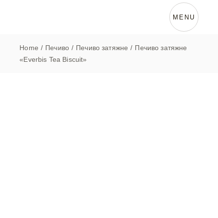
Skip
to
the
MENU
content
Home
Печиво
Печиво затяжне
Печиво затяжне
«Everbis Tea Biscuit»