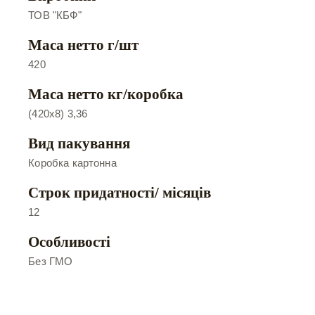
ТОВ "КБФ"
Маса нетто г/шт
420
Маса нетто кг/коробка
(420х8) 3,36
Вид пакування
Коробка картонна
Строк придатності/ місяців
12
Особливості
Без ГМО