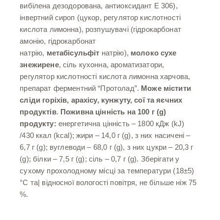
вибілена дезодорована, антиоксидант Е 306),
інвертний сироп (цукор, регулятор кислотності
кислота лимонна), розпушувачі (гідрокарбонат
амонію, гідрокарбонат
натрію,
метабісульфіт
натрію),
молоко сухе
знежирене
, сіль кухонна, ароматизатори,
регулятор кислотності кислота лимонна харчова,
препарат ферментний “Протолад”.
Може містити
сліди горіхів, арахісу, кунжуту, сої та яєчних
продуктів
.
Поживна цінність на 100 г (
g
)
продукту:
енергетична цінність – 1800 кДж (kJ)
/430 ккал (kcal); жири – 14,0 г (g), з них насичені –
6,7 г (g); вуглеводи – 68,0 г (g), з них цукри – 20,3 г
(g); білки – 7,5 г (g); сіль – 0,7 г (g). Зберігати у
сухому прохолодному місці за температури (18±5)
°С та| відносної вологості повітря, не більше ніж 75
%.