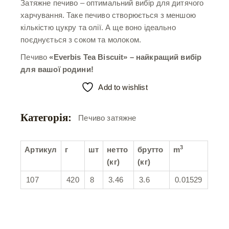
Затяжне печиво – оптимальний вибір для дитячого
харчування. Таке печиво створюється з меншою
кількістю цукру та олії. А ще воно ідеально
поєднується з соком та молоком.
Печиво
«Everbis Tea Biscuit» – найкращий вибір
для вашої родини!
Add to wishlist
Категорія:
Печиво затяжне
3
Артикул
г
шт
нетто
брутто
m
(кг)
(кг)
107
420
8
3.46
3.6
0.01529