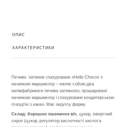
ОПИС
ХАРАКТЕРИСТИКИ
Печиво затяжне глазуроване «Hello Choco» з
начинкою маршмелоу – являє собою два
напівфабрикати печива затяжного, прошаровані
начинкою маршмелоу і глазуроване кондитерською
глазур’ю з какао. Має округлу форму.
Склад: борошно пшеничне
в/с
, цукор, інвертний
сироп (цукор, регулятор кислотності кислота