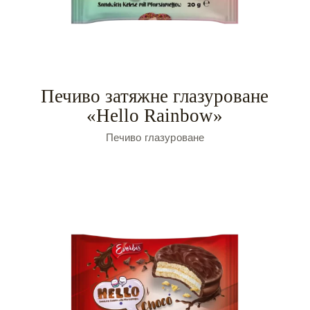
Печиво затяжне глазуроване
«Hello Rainbow»
Печиво глазуроване