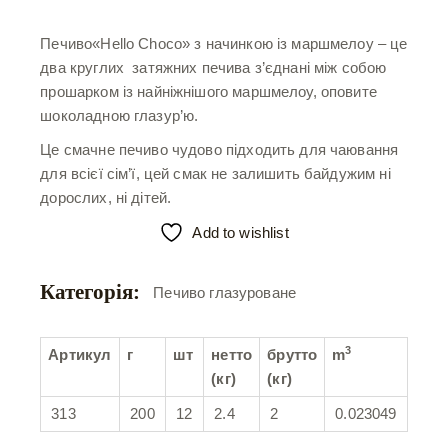
Печиво«Hello Choco» з начинкою із маршмелоу – це
два круглих затяжних печива з’єднані між собою
прошарком із найніжнішого маршмелоу, оповите
шоколадною глазур’ю.
Це смачне печиво чудово підходить для чаювання
для всієї сім’ї, цей смак не залишить байдужим ні
дорослих, ні дітей.
Add to wishlist
Категорія:
Печиво глазуроване
3
Артикул
г
шт
нетто
брутто
m
(кг)
(кг)
313
200
12
2.4
2
0.023049