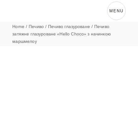
Skip
to
the
MENU
content
Home
Печиво
Печиво глазуроване
Печиво
затяжне глазуроване «Hello Choco» з начинкою
маршмелоу