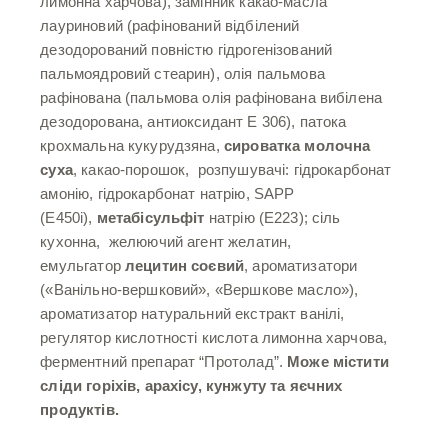
лимонна харчова), замінник какао-масла
лауриновий (рафінований відбілений
дезодорований повністю гідрогенізований
пальмоядровий стеарин), олія пальмова
рафінована (пальмова олія рафінована вибілена
дезодорована, антиоксидант Е 306), патока
крохмальна кукурудзяна,
сироватка молочна
суха
, какао-порошок, розпушувачі: гідрокарбонат
амонію, гідрокарбонат натрію, SAPP
(Е450і),
метабісульфіт
натрію (Е223); сіль
кухонна, желюючий агент желатин,
емульгатор
лецитин соєвий
, ароматизатори
(«Ванільно-вершковий», «Вершкове масло»),
ароматизатор натуральний екстракт ванілі,
регулятор кислотності кислота лимонна харчова,
ферментний препарат “Протолад”.
Може містити
сліди горіхів, арахісу, кунжуту та яєчних
продуктів.