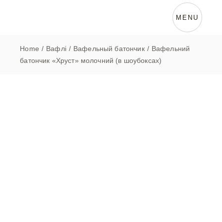
Skip
to
the
MENU
content
Home
Вафлі
Вафельный батончик
Вафельний
батончик «Хруст» молочний (в шоубоксах)