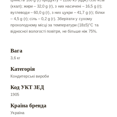
(ккал); жири – 32,0 g (г), з них насичені – 16,5 g (г);
вуглеводи – 60,0 g (г), з них цукри – 41,7 g (г); білки
– 4,5 g (г); сіль – 0,2 g (г). Зберігати у сухому
прохолодному місці за температури (18±5)°С та
відносної вологості повітря, не більше ніж 75%.
Вага
3,6 кг
Категорія
Кондитерські вироби
Код УКТ ЗЕД
1905
Країна бренда
Україна