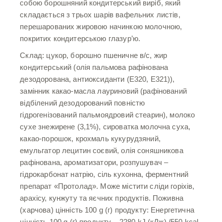
собою борошняний кондитерський виріб, який
складається з трьох шарів вафельних листів,
перешарованих жировою начинкою молочною,
покритих кондитерською глазур’ю.
Склад: цукор, борошно пшеничне в/с, жир
кондитерський (олія пальмова рафінована
дезодорована, антиоксиданти (Е320, Е321)),
замінник какао-масла лауриновий (рафінований
відбілений дезодорований повністю
гідрогенізований пальмоядровий стеарин), молоко
сухе знежирене (3,1%), сироватка молочна суха,
какао-порошок, крохмаль кукурудзяний,
емульгатор лецитин соєвий, олія соняшникова
рафінована, ароматизатори, розпушувач –
гідрокарбонат натрію, сіль кухонна, ферментний
препарат «Протолад». Може містити сліди горіхів,
арахісу, кунжуту та яєчних продуктів. Поживна
(харчова) цінність 100 g (г) продукту: Енергетична
цінність 100 g (г) продукту – 2280 kJ (кДж) /550 kcal