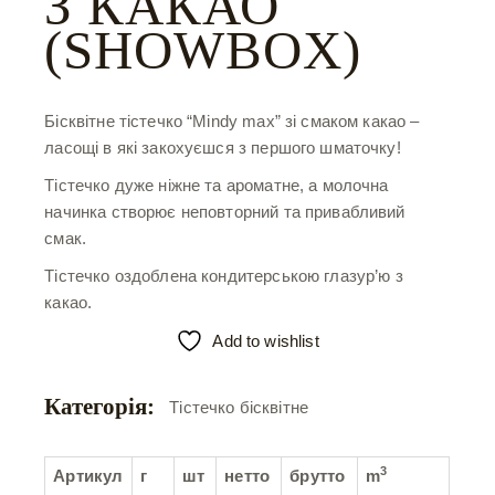
З КАКАО
(SHOWBOX)
Бісквітне тістечко “Mindy max” зі смаком какао –
ласощі в які закохуєшся з першого шматочку!
Тістечко дуже ніжне та ароматне, а молочна
начинка створює неповторний та привабливий
смак.
Тістечко оздоблена кондитерською глазур’ю з
какао.
Add to wishlist
Категорія:
Тістечко бісквітне
3
Артикул
г
шт
нетто
брутто
m