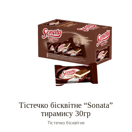
Тістечко бісквітне “Sonata”
тирамису 30гр
Тістечко бісквітне