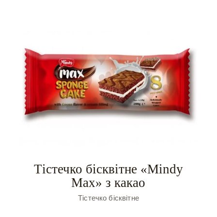
Тістечко бісквітне «Mindy
Max» з какао
Тістечко бісквітне