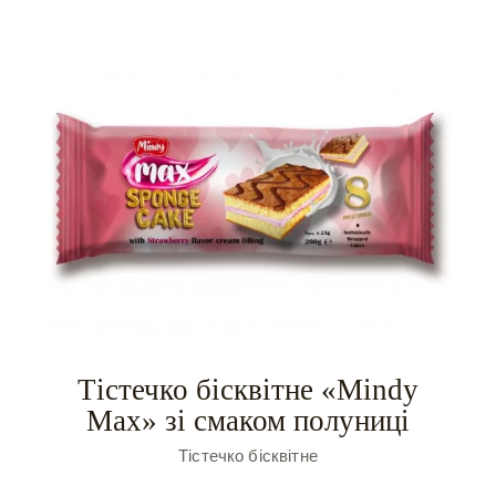
Тістечко бісквітне «Mindy
Max» зі смаком полуниці
Тістечко бісквітне