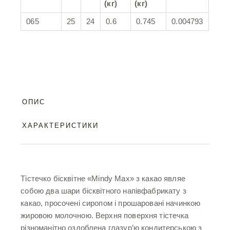
(кг)
(кг)
065
25
24
0.6
0.745
0.004793
ОПИС
ХАРАКТЕРИСТИКИ
Тістечко бісквітне «Mindy Max» з какао являе
собою два шари бісквітного напівфабрикату з
какао, просочені сиропом і прошаровані начинкою
жировою молочною. Верхня поверхня тістечка
різноманітно оздоблена глазур’ю кондитерською з