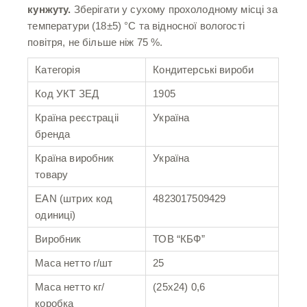
кунжуту.
Зберігати у сухому прохолодному місці за
температури (18±5) °С та відносної вологості
повітря, не більше ніж 75 %.
Категорія
Кондитерські вироби
Код УКТ ЗЕД
1905
Країна реєстраціі
Україна
бренда
Країна виробник
Україна
товару
EAN (штрих код
4823017509429
одиниці)
Виробник
ТОВ “КБФ”
Маса нетто г/шт
25
Маса нетто кг/
(25х24) 0,6
коробка