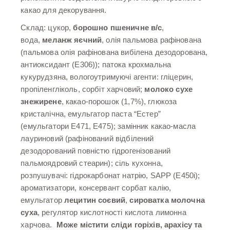
какао для декорування.
Склад: цукор,
борошно пшеничне в/с
,
вода,
меланж яєчний
, олія пальмова рафінована
(пальмова олія рафінована вибілена дезодорована,
антиоксидант (Е306)); патока крохмальна
кукурудзяна, вологоутримуючі агенти: гліцерин,
пропіленгліколь, сорбіт харчовий;
молоко сухе
знежирене
, какао-порошок (1,7%), глюкоза
кристалічна, емульгатор паста “Естер”
(емульгатори Е471, Е475); замінник какао-масла
лауриновий (рафінований відбілений
дезодорований повністю гідрогенізований
пальмоядровий стеарин); сіль кухонна,
розпушувачі: гідрокарбонат натрію, SAPP (Е450і);
ароматизатори, консервант сорбат калію,
емульгатор
лецитин соєвий
,
сироватка молочна
суха
, регулятор кислотності кислота лимонна
харчова.
Може містити сліди горіхів, арахісу та