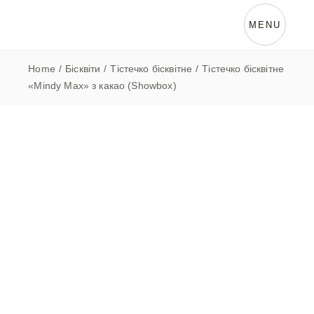
Skip
to
the
MENU
content
Home
Бісквіти
Тістечко бісквітне
Тістечко бісквітне
«Mindy Max» з какао (Showbox)