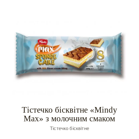
Тістечко бісквітне «Mindy
Max» з молочним смаком
Тістечко бісквітне