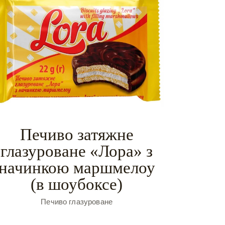
Печиво затяжне
глазуроване «Лора» з
начинкою маршмелоу
(в шоубоксе)
Печиво глазуроване