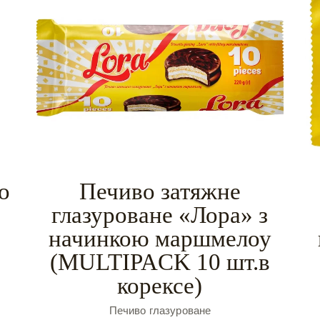
o
Печиво затяжне
глазуроване «Лора» з
начинкою маршмелоу
(MULTIPACK 10 шт.в
корексе)
Печиво глазуроване