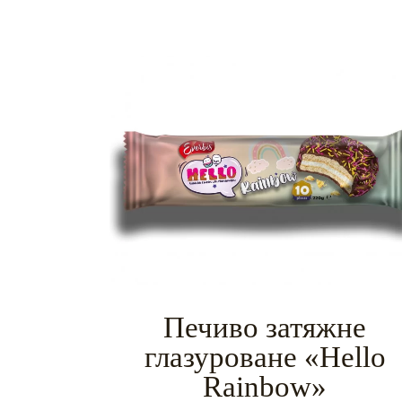
Печиво затяжне
глазуроване «Hello
Rainbow»