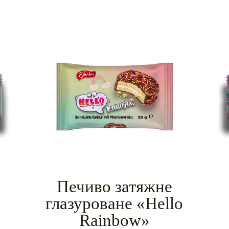
Печиво затяжне
глазуроване «Hello
Rainbow»