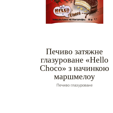
Печиво затяжне
глазуроване «Hello
Choco» з начинкою
маршмелоу
Печиво глазуроване