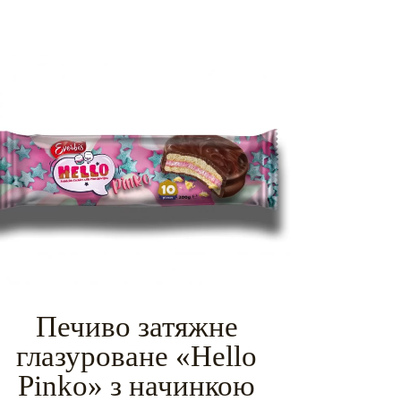
Печиво затяжне
глазуроване «Hello
Pinko» з начинкою